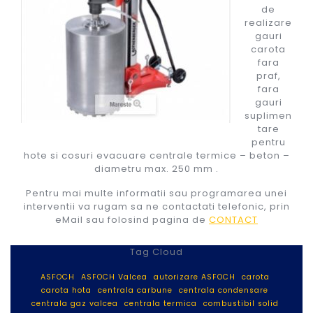
de
realizare
gauri
carota
fara
praf,
fara
gauri
suplimen
tare
pentru
hote si cosuri evacuare centrale termice – beton –
diametru max. 250 mm .
Pentru mai multe informatii sau programarea unei
interventii va rugam sa ne contactati telefonic, prin
eMail sau folosind pagina de
CONTACT
Tag Cloud
ASFOCH
ASFOCH Valcea
autorizare ASFOCH
carota
carota hota
centrala carbune
centrala condensare
centrala gaz valcea
centrala termica
combustibil solid