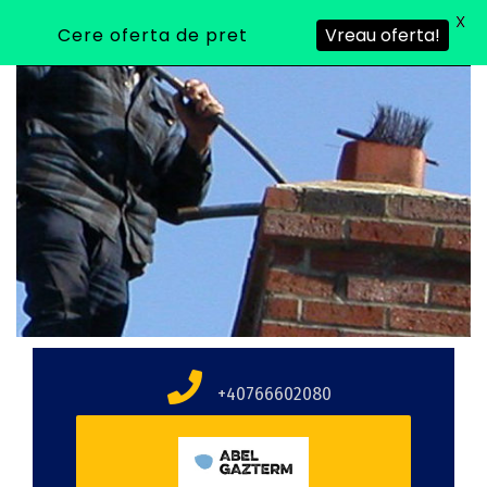
X
Cere oferta de pret
Vreau oferta!
+40766602080