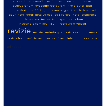
cos centrala
coserit
cos fum semineu
curatare cos
evacuare fum
evacuare restaurant
firma autorizata
firma autorizata ISCIR
gauri carota
gauri carota fara praf
gauri hota
gauri hota valcea
gaz valcea
hota restaurant
hota valcea
inspectie
inspectie cos fum
intretinere semineu
ISCIR
restaurant valcea
revizie
revizie centrala gaz
revizie centrala lemne
revizie hota
revizie semineu
semineu
tubulatura evacuare