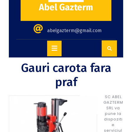
Abel Gazterm
abelgazterm@gmail.com
Gauri carota fara
praf
SC ABEL
GAZTERM
SRL va
pune la
dispoziti
e
serviciul