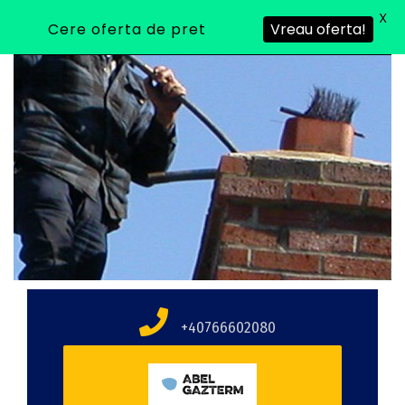
X
Cere oferta de pret
Vreau oferta!
+40766602080