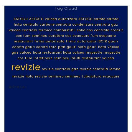
Tag Cloud
ASFOCH
ASFOCH Valcea
autorizare ASFOCH
carota
carota
hota
centrala carbune
centrala condensare
centrala gaz
valcea
centrala termica
combustibil solid
cos centrala
coserit
cos fum semineu
curatare cos
evacuare fum
evacuare
restaurant
firma autorizata
firma autorizata ISCIR
gauri
carota
gauri carota fara praf
gauri hota
gauri hota valcea
gaz valcea
hota restaurant
hota valcea
inspectie
inspectie
cos fum
intretinere semineu
ISCIR
restaurant valcea
revizie
revizie centrala gaz
revizie centrala lemne
revizie hota
revizie semineu
semineu
tubulatura evacuare