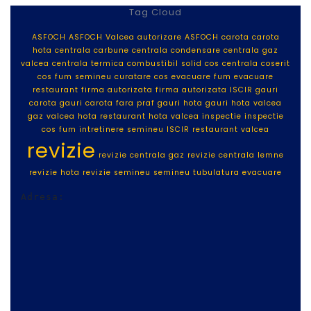
Tag Cloud
ASFOCH
ASFOCH Valcea
autorizare ASFOCH
carota
carota
hota
centrala carbune
centrala condensare
centrala gaz
valcea
centrala termica
combustibil solid
cos centrala
coserit
cos fum semineu
curatare cos
evacuare fum
evacuare
restaurant
firma autorizata
firma autorizata ISCIR
gauri
carota
gauri carota fara praf
gauri hota
gauri hota valcea
gaz valcea
hota restaurant
hota valcea
inspectie
inspectie
cos fum
intretinere semineu
ISCIR
restaurant valcea
revizie
revizie centrala gaz
revizie centrala lemne
revizie hota
revizie semineu
semineu
tubulatura evacuare