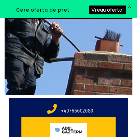
X
Cere oferta de pret
Vreau oferta!
+40766602080