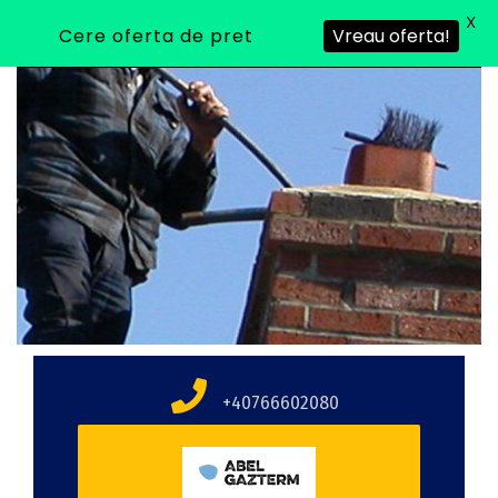
X
Cere oferta de pret
Vreau oferta!
+40766602080