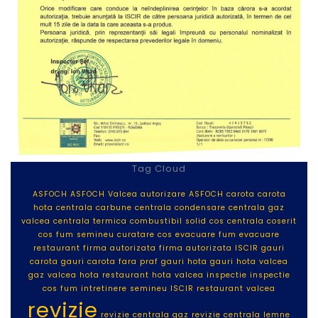
Tag Cloud
ASFOCH
ASFOCH Valcea
autorizare ASFOCH
carota
carota
hota
centrala carbune
centrala condensare
centrala gaz
valcea
centrala termica
combustibil solid
cos centrala
coserit
cos fum semineu
curatare cos
evacuare fum
evacuare
restaurant
firma autorizata
firma autorizata ISCIR
gauri
carota
gauri carota fara praf
gauri hota
gauri hota valcea
gaz valcea
hota restaurant
hota valcea
inspectie
inspectie
cos fum
intretinere semineu
ISCIR
restaurant valcea
revizie
revizie centrala gaz
revizie centrala lemne