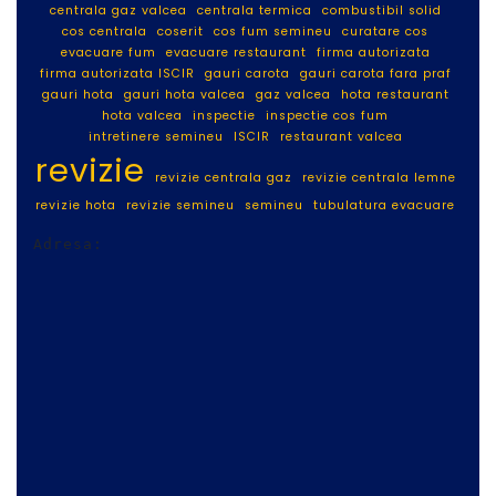
centrala gaz valcea
centrala termica
combustibil solid
cos centrala
coserit
cos fum semineu
curatare cos
evacuare fum
evacuare restaurant
firma autorizata
firma autorizata ISCIR
gauri carota
gauri carota fara praf
gauri hota
gauri hota valcea
gaz valcea
hota restaurant
hota valcea
inspectie
inspectie cos fum
intretinere semineu
ISCIR
restaurant valcea
revizie
revizie centrala gaz
revizie centrala lemne
revizie hota
revizie semineu
semineu
tubulatura evacuare