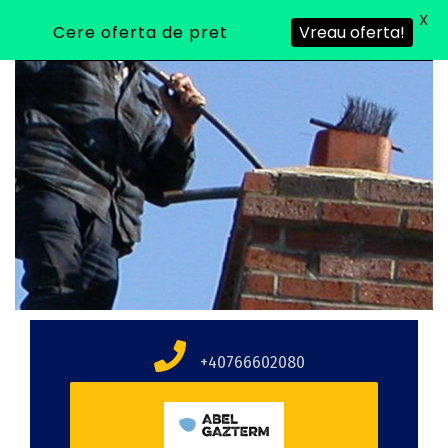
X
Cere oferta de pret
Vreau oferta!
+40766602080