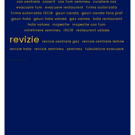
cos centrala
coserit
cos fum semineu
curatare cos
evacuare fum
evacuare restaurant
firma autorizata
firma autorizata ISCIR
gauri carota
gauri carota fara praf
gauri hota
gauri hota valcea
gaz valcea
hota restaurant
hota valcea
inspectie
inspectie cos fum
intretinere semineu
ISCIR
restaurant valcea
revizie
revizie centrala gaz
revizie centrala lemne
revizie hota
revizie semineu
semineu
tubulatura evacuare