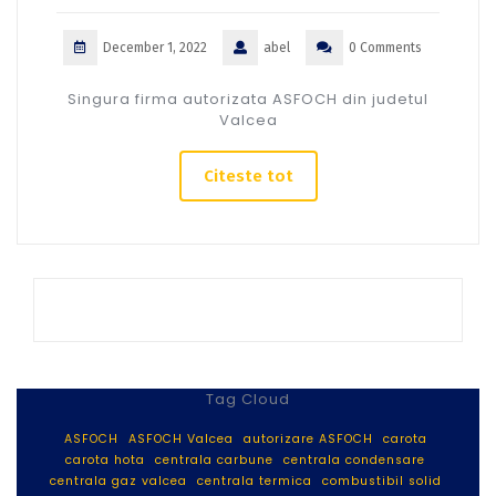
December 1, 2022
abel
0 Comments
Singura firma autorizata ASFOCH din judetul
Valcea
Citeste tot
Tag Cloud
ASFOCH
ASFOCH Valcea
autorizare ASFOCH
carota
carota hota
centrala carbune
centrala condensare
centrala gaz valcea
centrala termica
combustibil solid