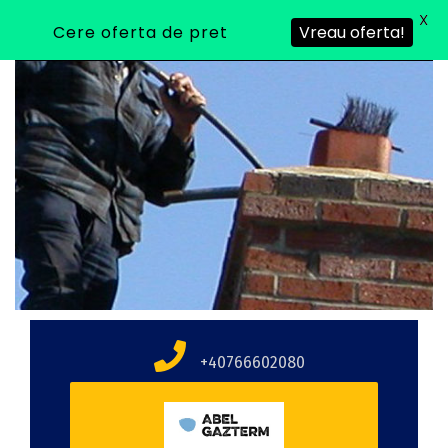
X
Cere oferta de pret
Vreau oferta!
+40766602080